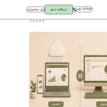
051-31676
دریافت دمو
پنل مشتریان