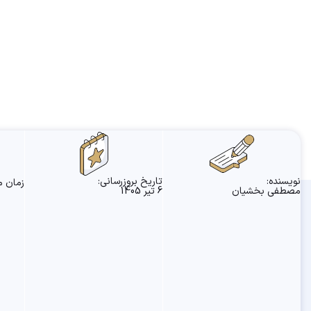
نویسنده:
تاریخ بروزرسانی:
زمان م
مصطفی بخشیان
6 تیر 1405
15 دقیقه