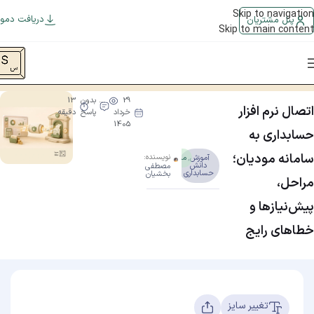
Skip to navigation
دریافت دمو
پنل مشتریان
Skip to main content
صفحه اصلی
/
اخبار و آموزش
/
آموزش
/
اتصال نرم افزار حسابداری به سامانه مودیان؛ مراحل، پی
29
...
بدون
13
اتصال نرم افزار
خرداد
پاسخ
دقیقه
1405
حسابداری به
سامانه مودیان؛
نویسنده:
آموزش
,
مبتدی
دانش
مصطفی
حسابداری
بخشیان
مراحل،
پیش‌نیازها و
خطاهای رایج
تغییر سایز