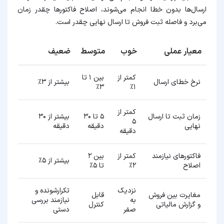
ارسال‌ها بدون خطا انجام می‌شوند، اصلاح فاکتورها چقدر زمان
می‌برد و فاصله ثبت فروش تا ارسال نهایی چقدر است.
معیار عملی
خوب
متوسط
ضعیف
کمتر از
بین ۱ تا
نرخ خطای ارسال
بیشتر از ۳٪
۳٪
۱٪
کمتر از
زمان ثبت تا ارسال
۵ تا ۳۰
بیشتر از ۳۰
۵
نهایی
دقیقه
دقیقه
دقیقه
فاکتورهای نیازمند
کمتر از
بین ۲
بیشتر از ۵٪
اصلاح
۲٪
تا ۵٪
نزدیک
تکرارشونده و
مغایرت بین فروش
قابل
به
نیازمند بررسی
و گزارش مالیاتی
کنترل
صفر
دستی