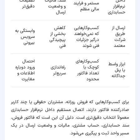
داخل
سند، مالیات
تنظیمات
مستمر و فرایند
نرم‌افزار
و وضعیت
دقیق‌تر
مالی منظم
حسابداری
ارسال
ارسال از
کسب‌وکارهایی
کاهش
وابستگی به
طریق
که نمی‌خواهند
بخشی از
سرویس
شرکت
درگیر جزئیات
پیچیدگی
بیرونی
معتمد
فنی شوند
فنی
کسب‌وکارهای
احتمال
ابزار واسط
کوچک با
راه‌اندازی
ورود دوباره
یا پنل
تعداد فاکتور
سریع‌تر
اطلاعات و
جداگانه
محدود
مغایرت
برای کسب‌وکارهایی که فروش روزانه، مشتریان حقوقی یا چند کاربر
صادرکننده فاکتور دارند، اتصال مستقیم داخل نرم‌افزار حسابداری
معمولاً انتخاب دقیق‌تری است. دلیل آن این است که فاکتور فروش،
سند حسابداری، حساب مشتری، مالیات و وضعیت ارسال در یک
مسیر واحد ثبت و پیگیری می‌شود.